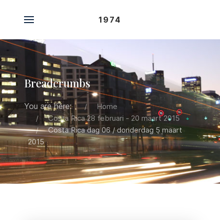
1974
Breadcrumbs
You are here:
Home
Costa Rica 28 februari - 20 maart 2015
Costa Rica dag 06 / donderdag 5 maart
2015